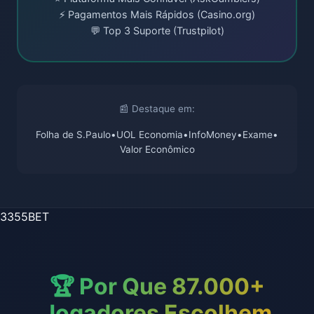
⚡ Pagamentos Mais Rápidos (Casino.org)
💬 Top 3 Suporte (Trustpilot)
📰 Destaque em:
Folha de S.Paulo
•
UOL Economia
•
InfoMoney
•
Exame
•
Valor Econômico
3355BET
🏆 Por Que 87.000+
Jogadores Escolhem