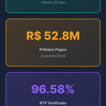
Últimos 30 dias
R$ 52.8M
Prêmios Pagos
Dezembro/2026
96.58%
RTP Verificado