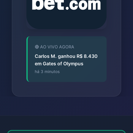
🔴 AO VIVO AGORA
Carlos M. ganhou R$ 8.430
em Gates of Olympus
há 3 minutos