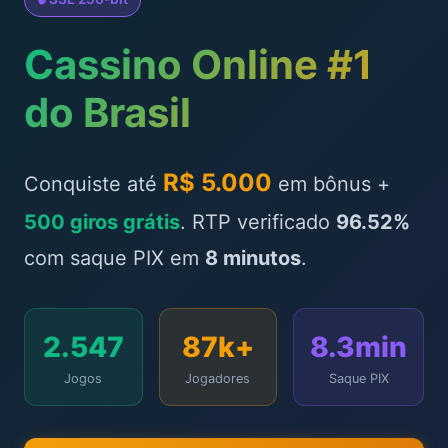
Cassino Online #1
do Brasil
R$ 5.000
Conquiste até
em bônus +
500 giros grátis
. RTP verificado
96.52%
com saque PIX em
8 minutos
.
2.547
87k+
8.3min
Jogos
Jogadores
Saque PIX