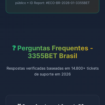
público • ID Report: #ECO-BR-2026-01-3355BET
❓ Perguntas Frequentes -
3355BET Brasil
Respostas verificadas baseadas em 14.800+ tickets
de suporte em 2026