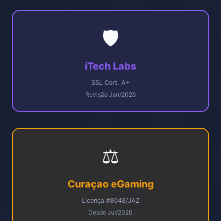
🛡️
iTech Labs
SSL Cert. A+
Revisão Jan/2026
⚖️
Curaçao eGaming
Licença #8048/JAZ
Desde Jul/2020