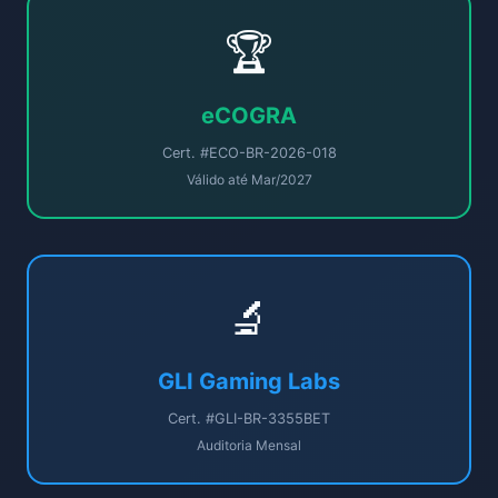
🏆
eCOGRA
Cert. #ECO-BR-2026-018
Válido até Mar/2027
🔬
GLI Gaming Labs
Cert. #GLI-BR-3355BET
Auditoria Mensal