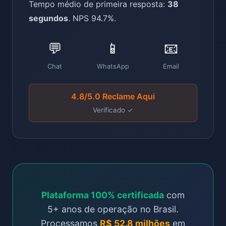
Tempo médio de primeira resposta:
38
segundos
. NPS 94.7%.
💬
📱
📧
Chat
WhatsApp
Email
4.8/5.0 Reclame Aqui
Verificado ✓
Plataforma 100% certificada
com
5+ anos de operação no Brasil.
Processamos
R$ 52.8 milhões
em