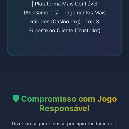
| Plataforma Mais Confiável
(AskGamblers) | Pagamentos Mais
Rápidos (Casino.org) | Top 3
Suporte ao Cliente (Trustpilot)
🛡️ Compromisso com Jogo
Responsável
Diversão segura é nosso princípio fundamental |