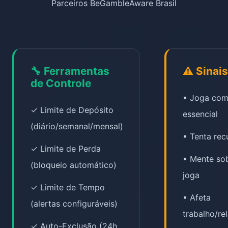
Parceiros BeGambleAware Brasil
🔧 Ferramentas
⚠️ Sinai
de Controle
• Joga com
✓ Limite de Depósito
essencial
(diário/semanal/mensal)
• Tenta rec
✓ Limite de Perda
• Mente so
(bloqueio automático)
joga
✓ Limite de Tempo
• Afeta
(alertas configuráveis)
trabalho/re
✓ Auto-Exclusão (24h