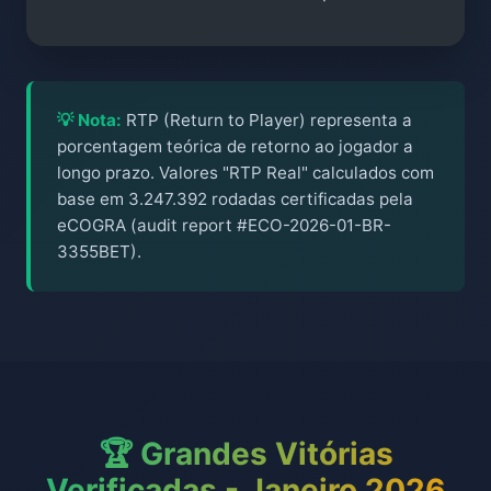
💡 Nota:
RTP (Return to Player) representa a
porcentagem teórica de retorno ao jogador a
longo prazo. Valores "RTP Real" calculados com
base em 3.247.392 rodadas certificadas pela
eCOGRA (audit report #ECO-2026-01-BR-
3355BET).
🏆 Grandes Vitórias
Verificadas - Janeiro 2026