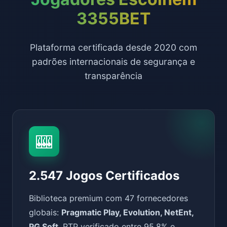
3355BET
Plataforma certificada desde 2020 com
padrões internacionais de segurança e
transparência
🎰
2.547 Jogos Certificados
Biblioteca premium com 47 fornecedores
globais:
Pragmatic Play, Evolution, NetEnt,
PG Soft
. RTP verificado entre 95.8% e