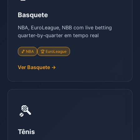
Basquete
NBA, EuroLeague, NBB com live betting
quarter-by-quarter em tempo real
🏀 NBA
🏆 EuroLeague
Ver Basquete →
🎾
Tênis