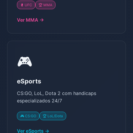
🥊 UFC
🏆 MMA
Ver MMA →
🎮
eSports
CS:GO, LoL, Dota 2 com handicaps
especializados 24/7
🎮 CS:GO
🏆 LoL/Dota
Ver eSports →