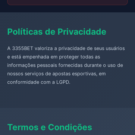
Políticas de Privacidade
A 3355BET valoriza a privacidade de seus usuários
e está empenhada em proteger todas as
informações pessoais fornecidas durante o uso de
nossos serviços de apostas esportivas, em
conformidade com a LGPD.
Termos e Condições