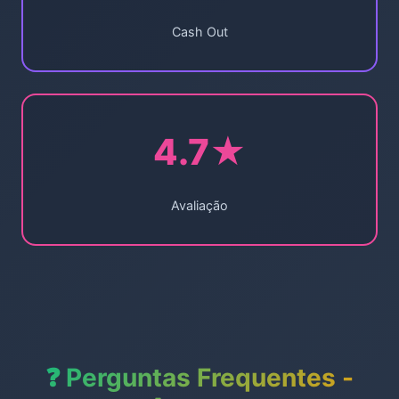
Cash Out
4.7★
Avaliação
❓ Perguntas Frequentes -