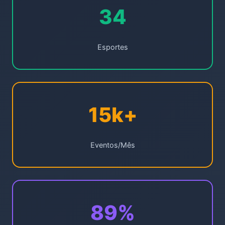
34
Esportes
15k+
Eventos/Mês
89%