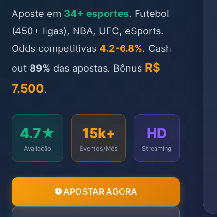
Aposte em
34+ esportes
. Futebol
(450+ ligas), NBA, UFC, eSports.
Odds competitivas
4.2-6.8%
. Cash
R$
out
89%
das apostas. Bônus
7.500
.
4.7★
15k+
HD
Avaliação
Eventos/Mês
Streaming
⚽ APOSTAR AGORA