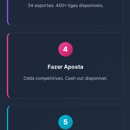
34 esportes. 450+ ligas disponíveis.
4
Fazer Aposta
Odds competitivas. Cash out disponível.
5