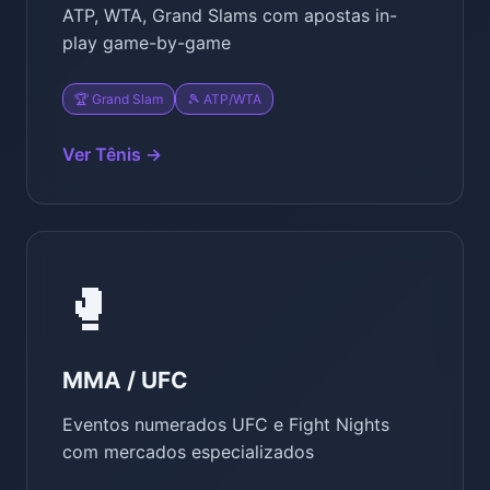
ATP, WTA, Grand Slams com apostas in-
play game-by-game
🏆 Grand Slam
🎾 ATP/WTA
Ver Tênis →
🥊
MMA / UFC
Eventos numerados UFC e Fight Nights
com mercados especializados