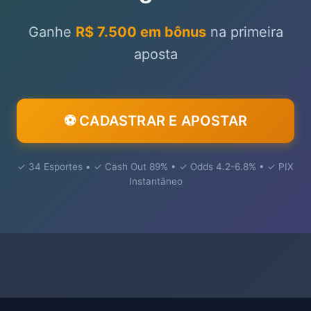
Ganhe
R$ 7.500 em bônus
na primeira
aposta
⚽ CADASTRAR E APOSTAR
✓ 34 Esportes • ✓ Cash Out 89% • ✓ Odds 4.2-6.8% • ✓ PIX
Instantâneo