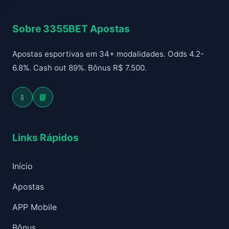
Sobre 3355BET Apostas
Apostas esportivas em 34+ modalidades. Odds 4.2-
6.8%. Cash out 89%. Bônus R$ 7.500.
📱
📘
Links Rápidos
Início
Apostas
APP Mobile
Bônus