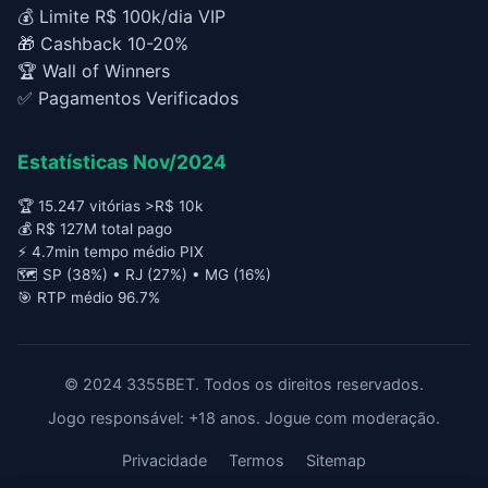
💰 Limite R$ 100k/dia VIP
🎁 Cashback 10-20%
🏆 Wall of Winners
✅ Pagamentos Verificados
Estatísticas Nov/2024
🏆 15.247 vitórias >R$ 10k
💰 R$ 127M total pago
⚡ 4.7min tempo médio PIX
🗺️ SP (38%) • RJ (27%) • MG (16%)
🎯 RTP médio 96.7%
© 2024 3355BET. Todos os direitos reservados.
Jogo responsável: +18 anos. Jogue com moderação.
Privacidade
Termos
Sitemap