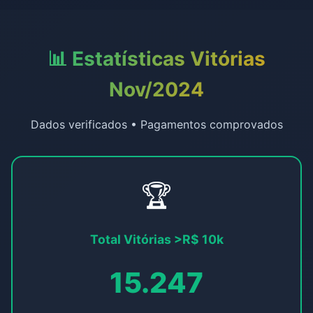
📊 Estatísticas Vitórias
Nov/2024
Dados verificados • Pagamentos comprovados
🏆
Total Vitórias >R$ 10k
15.247