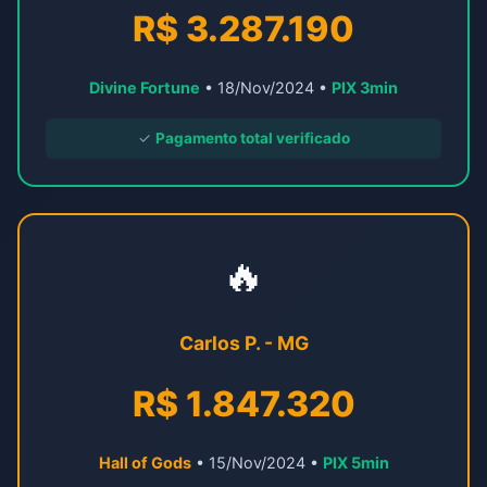
R$ 3.287.190
Divine Fortune
• 18/Nov/2024 •
PIX 3min
✓
Pagamento total verificado
🔥
Carlos P. - MG
R$ 1.847.320
Hall of Gods
• 15/Nov/2024 •
PIX 5min