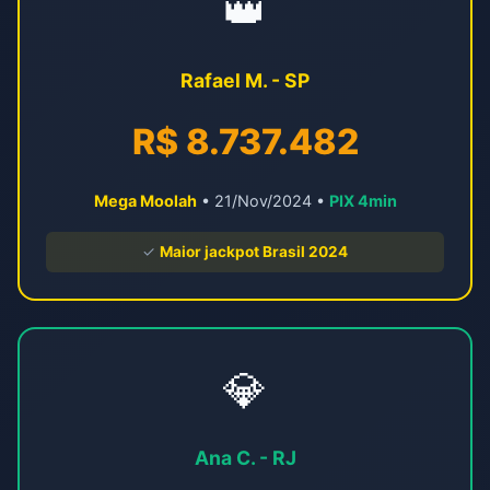
👑
Rafael M. - SP
R$ 8.737.482
Mega Moolah
• 21/Nov/2024 •
PIX 4min
✓
Maior jackpot Brasil 2024
💎
Ana C. - RJ