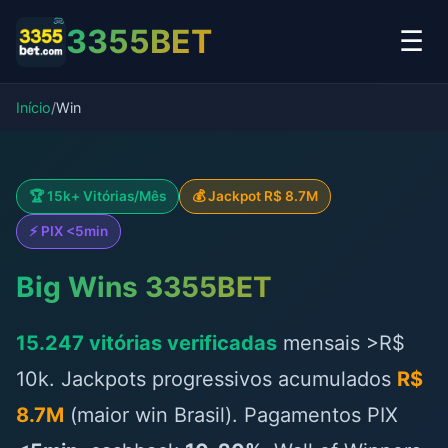
3355BET
☰
Início
/
Win
🏆 15k+ Vitórias/Mês
💰 Jackpot R$ 8.7M
⚡ PIX <5min
Big Wins 3355BET
15.247 vitórias verificadas
mensais >R$
10k. Jackpots progressivos acumulados
R$
8.7M
(maior win Brasil). Pagamentos PIX