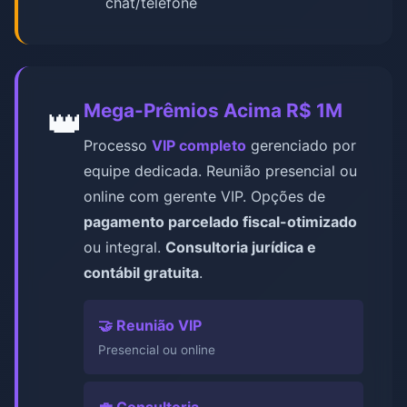
chat/telefone
Mega-Prêmios Acima R$ 1M
👑
Processo
VIP completo
gerenciado por
equipe dedicada. Reunião presencial ou
online com gerente VIP. Opções de
pagamento parcelado fiscal-otimizado
ou integral.
Consultoria jurídica e
contábil gratuita
.
🤝 Reunião VIP
Presencial ou online