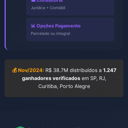
💼 Consultoria
Jurídica + Contábil
📊 Opções Pagamento
Parcelado ou integral
💰 Nov/2024:
R$ 38.7M distribuídos a
1.247
ganhadores verificados
em SP, RJ,
Curitiba, Porto Alegre