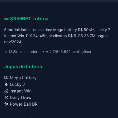
🎫 3355BET Loteria
6 modalidades licenciadas: Mega Lottery R$ 50M+, Lucky 7,
Instant Win. PIX 24-48h, sindicatos R$ 5. R$ 38.7M pagos
nov/2024.
✓ 12.8k+ apostadores • ⭐ 4.7/5 (3.542 avaliações)
Jogos de Loteria
🎱 Mega Lottery
🍀 Lucky 7
💰 Instant Win
🎯 Daily Draw
🎊 Power Ball BR