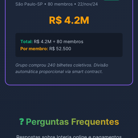
São Paulo-SP • 80 membros • 22/nov/24
R$ 4.2M
Total:
R$ 4.2M ÷ 80 membros
Por membro:
R$ 52.500
Grupo comprou 240 bilhetes coletivos. Divisão
automática proporcional via smart contract.
❓ Perguntas Frequentes
Respostas sobre loteria online e pagamentos