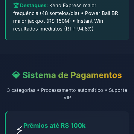
🏆 Destaques:
Keno Express maior
frequência (48 sorteios/dia) • Power Ball BR
maior jackpot (R$ 150M) • Instant Win
resultados imediatos (RTP 94.8%)
💎 Sistema de Pagamentos
3 categorias • Processamento automático • Suporte
VIP
Prêmios até R$ 100k
⚡