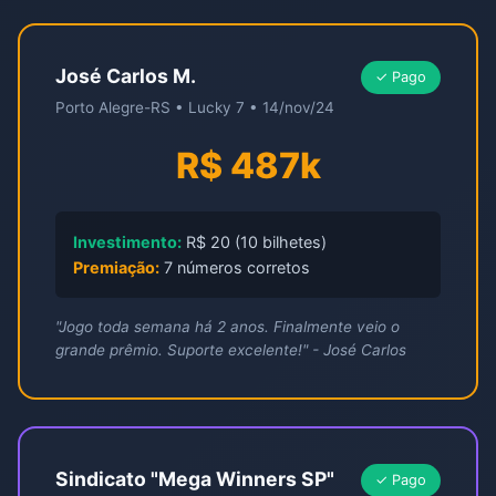
José Carlos M.
✓ Pago
Porto Alegre-RS • Lucky 7 • 14/nov/24
R$ 487k
Investimento:
R$ 20 (10 bilhetes)
Premiação:
7 números corretos
"Jogo toda semana há 2 anos. Finalmente veio o
grande prêmio. Suporte excelente!" - José Carlos
Sindicato "Mega Winners SP"
✓ Pago