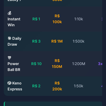
💰
R$
Instant
R$ 1
1:10k
2
100k
Win
🎯 Daily
R$ 3
R$ 1M
1:500k
1
Draw
🎊
R$
Power
R$ 10
1:200M
3x/
150M
Ball BR
🎲 Keno
R$
R$ 2
1:50k
4
Express
200k