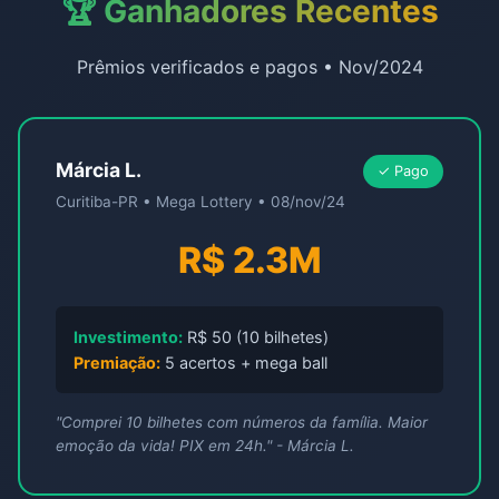
🏆 Ganhadores Recentes
Prêmios verificados e pagos • Nov/2024
Márcia L.
✓ Pago
Curitiba-PR • Mega Lottery • 08/nov/24
R$ 2.3M
Investimento:
R$ 50 (10 bilhetes)
Premiação:
5 acertos + mega ball
"Comprei 10 bilhetes com números da família. Maior
emoção da vida! PIX em 24h." - Márcia L.